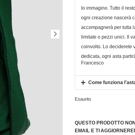
Io immagino. Tutto il rest
ogni creazione nascerà co
accompagnerà per tutta la 
limitate o pezzi unici. Il
coinvolto. Lo deciderete 
dedicata, ogni asta parti
Francesco
Come funziona l'ast
Esaurito
QUESTO PRODOTTO NON 
EMAIL E TI AGGIORNER