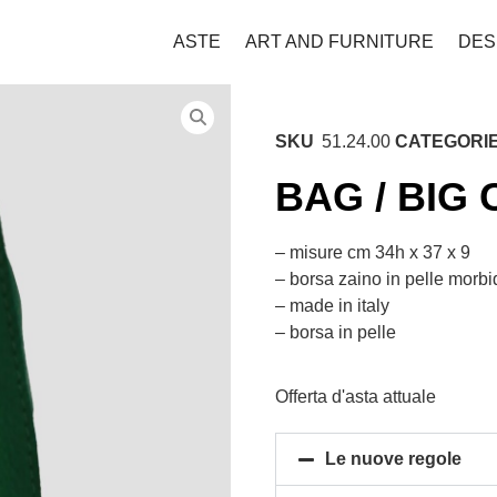
ASTE
ART AND FURNITURE
DES
SKU
51.24.00
CATEGORI
BAG / BIG 
– misure cm 34h x 37 x 9
– borsa zaino in pelle morbi
– made in italy
– borsa in pelle
Offerta d'asta attuale
Le nuove regole