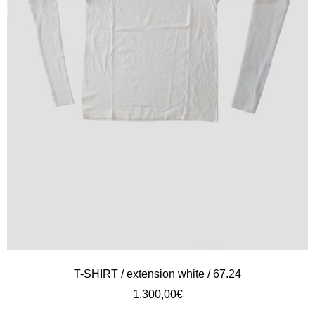
T-SHIRT / extension white / 67.24
1.300,00
€