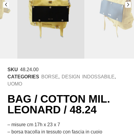
SKU
48.24.00
CATEGORIES
BORSE
,
DESIGN INDOSSABILE
,
UOMO
BAG / COTTON MIL.
LEONARD / 48.24
– misure cm 17h x 23 x 7
– borsa tracolla in tessuto con fascia in cuoio