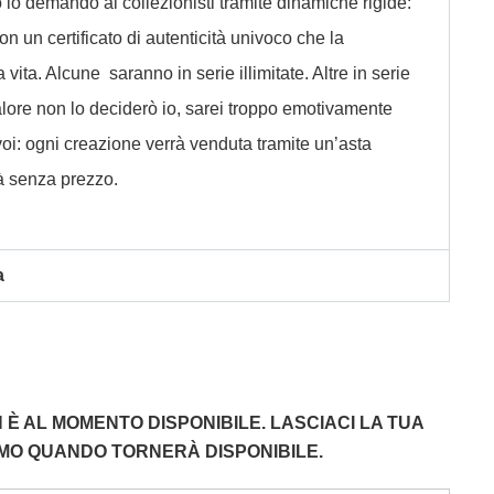
o lo demando ai collezionisti tramite dinamiche rigide:
n un certificato di autenticità univoco che la
vita. Alcune saranno in serie illimitate. Altre in serie
 valore non lo deciderò io, sarei troppo emotivamente
voi: ogni creazione verrà venduta tramite un’asta
rà senza prezzo.
a
È AL MOMENTO DISPONIBILE. LASCIACI LA TUA
EMO QUANDO TORNERÀ DISPONIBILE.