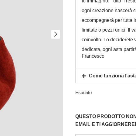
Io immagino. Tutto il rest
ogni creazione nascerà co
accompagnerà per tutta la 
limitate o pezzi unici. Il
coinvolto. Lo deciderete 
dedicata, ogni asta parti
Francesco
Come funziona l'ast
Esaurito
QUESTO PRODOTTO NON 
EMAIL E TI AGGIORNER