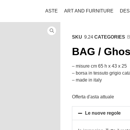
ASTE
ART AND FURNITURE
DES
SKU
9.24
CATEGORIES
BAG / Ghost
– misure cm 65 h x 43 x 25
– borsa in tessuto grigio ca
– made in italy
Offerta d'asta attuale
Le nuove regole