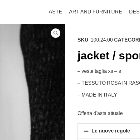
ASTE
ART AND FURNITURE
DES
SKU
100.24.00
CATEGOR
jacket / spo
– veste taglia xs – s
– TESSUTO ROSA IN RAS
– MADE IN ITALY
Offerta d'asta attuale
Le nuove regole