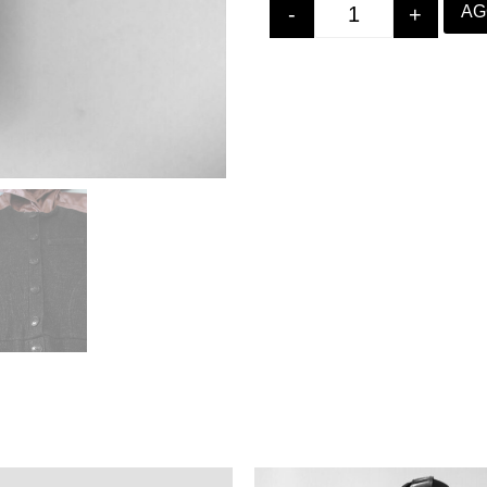
AG
-
+