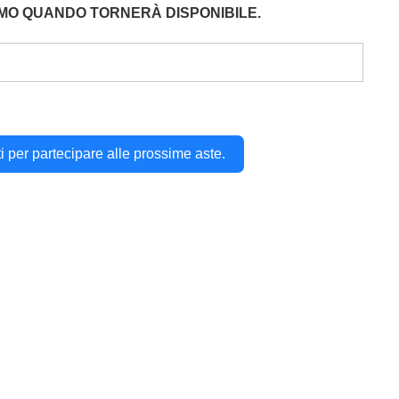
EMO QUANDO TORNERÀ DISPONIBILE.
iti per partecipare alle prossime aste.