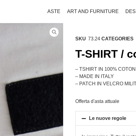
ASTE
ART AND FURNITURE
DES
SKU
73.24
CATEGORIES
T-SHIRT / c
– TSHIRT IN 100% COTO
– MADE IN ITALY
– PATCH IN VELCRO MILI
Offerta d'asta attuale
Le nuove regole