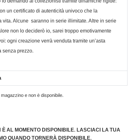
o lo demando ai collezionisti tramite dinamiche rigide:
n un certificato di autenticità univoco che la
vita. Alcune saranno in serie illimitate. Altre in serie
 valore non lo deciderò io, sarei troppo emotivamente
voi: ogni creazione verrà venduta tramite un’asta
rà senza prezzo.
a
n magazzino e non è disponibile.
È AL MOMENTO DISPONIBILE. LASCIACI LA TUA
EMO QUANDO TORNERÀ DISPONIBILE.