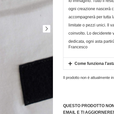
Io immagino. Tutto il rest
ogni creazione nascerà co
accompagnerà per tutta la 
limitate o pezzi unici. Il
coinvolto. Lo deciderete 
dedicata, ogni asta parti
Francesco
Come funziona l'ast
Il prodotto non è attualmente i
QUESTO PRODOTTO NON 
EMAIL E TI AGGIORNER